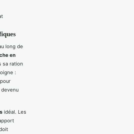
at
fiques
au long de
iche en
 sa ration
oigne :
 pour
t devenu
s
idéal. Les
apport
doit