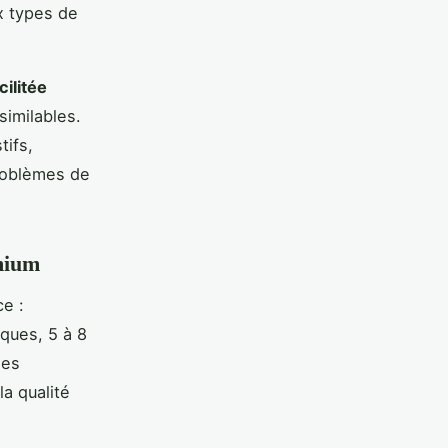
x types de
cilitée
similables.
tifs,
roblèmes de
emium
e :
ques, 5 à 8
les
la qualité