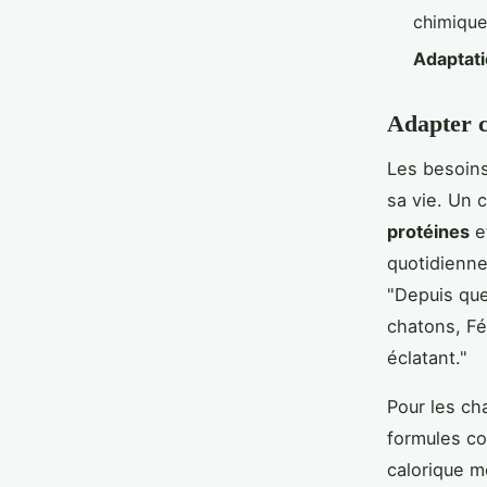
chimique
Adaptati
Adapter ce
Les besoins
sa vie. Un 
protéines
et
quotidienne
"Depuis que
chatons, Fé
éclatant."
Pour les cha
formules c
calorique mo