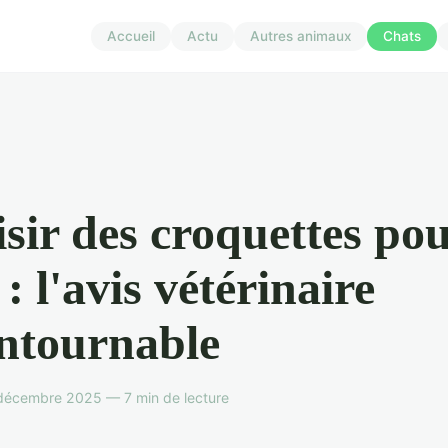
Accueil
Actu
Autres animaux
Chats
sir des croquettes po
 : l'avis vétérinaire
ntournable
 décembre 2025 — 7 min de lecture