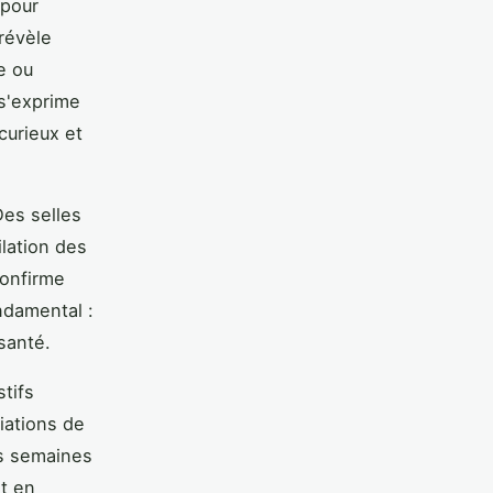
 pour
révèle
e ou
 s'exprime
curieux et
Des selles
lation des
confirme
ndamental :
santé.
stifs
ations de
is semaines
t en