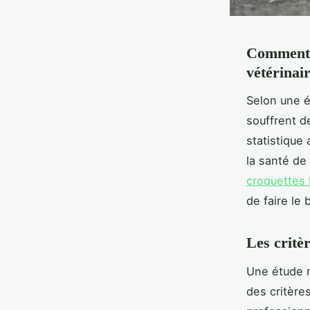
Comment b
vétérinair
Selon une é
souffrent d
statistique
la santé d
croquettes h
de faire le 
Les critèr
Une étude 
des critère