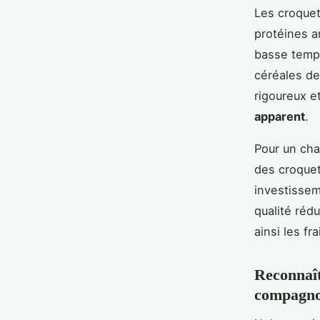
Les croquet
protéines a
basse tempé
céréales de
rigoureux e
apparent
.
Pour un cha
des croquet
investissem
qualité rédu
ainsi les fr
Reconnaît
compagn