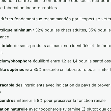
els de la santé animale ont identifié des seuils nutritionn
e fabrication incontournables.
 critères fondamentaux recommandés par l'expertise vétéri
otéique minimum
: 32% pour les chats adultes, 35% pour l
sance
totale
de sous-produits animaux non identifiés et de farin
es
alcium/phosphore
équilibré entre 1,2 et 1,4 pour la santé os
ilité supérieure
à 85% mesurée en laboratoire pour limiter 
traçable
des ingrédients avec indication du pays de prove
s
 cendres
inférieur à 8% pour préserver la fonction rénale
tion naturelle
avec tocophérols (vitamine E) plutôt que c