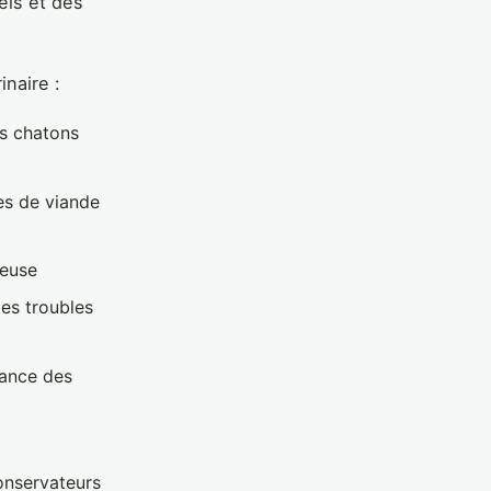
els et des
naire :
es chatons
es de viande
seuse
les troubles
nance des
onservateurs