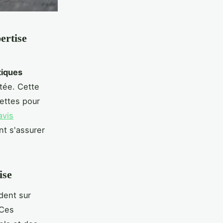
ertise
tiques
ptée. Cette
uettes pour
avis
t s'assurer
ise
dent sur
 Ces