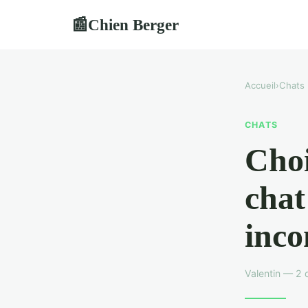
Chien Berger
📰
Accueil
›
Chats
CHATS
Choi
chat
inco
Valentin — 2