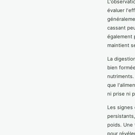
L'observatio
évaluer l'e
généralemen
cassant peu
également p
maintient s
La digestio
bien formée
nutriments.
que l'alime
ni prise ni
Les signes 
persistant
poids. Une 
pour révéle