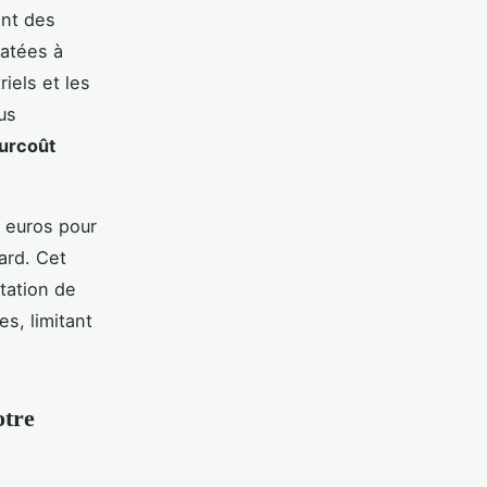
ent des
ratées à
iels et les
us
urcoût
 euros pour
ard. Cet
tation de
es, limitant
otre