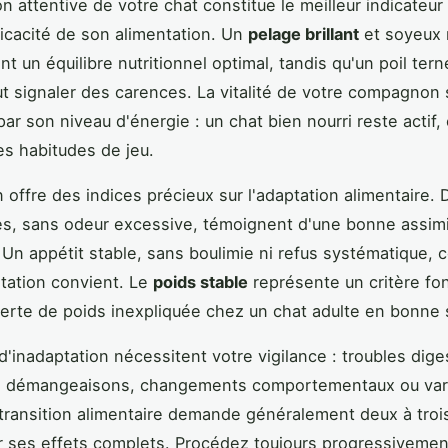
n attentive de votre chat constitue le meilleur indicateur
fficacité de son alimentation. Un
pelage brillant
et soyeux 
t un équilibre nutritionnel optimal, tandis qu'un poil tern
t signaler des carences. La vitalité de votre compagnon
ar son niveau d'énergie : un chat bien nourri reste actif, 
es habitudes de jeu.
n offre des indices précieux sur l'adaptation alimentaire. 
s, sans odeur excessive, témoignent d'une bonne assimi
 Un appétit stable, sans boulimie ni refus systématique, 
ntation convient. Le
poids stable
représente un critère fo
 perte de poids inexpliquée chez un chat adulte en bonne 
d'inadaptation nécessitent votre vigilance : troubles dige
s, démangeaisons, changements comportementaux ou vari
transition alimentaire demande généralement deux à tro
r ses effets complets. Procédez toujours progressivemen