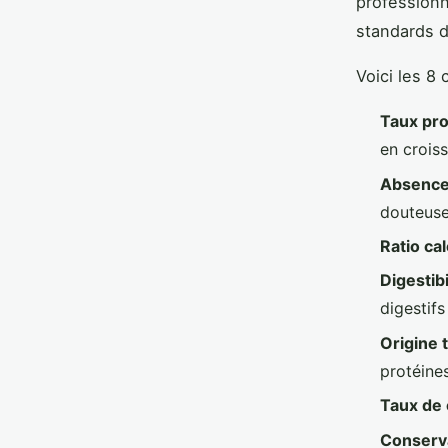
professionn
standards d
Voici les 8
Taux pr
en crois
Absence 
douteus
Ratio c
Digestib
digestifs
Origine 
protéine
Taux de
Conserva